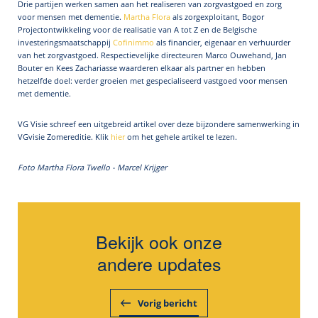
Drie partijen werken samen aan het realiseren van zorgvastgoed en zorg
voor mensen met dementie.
Martha Flora
als zorgexploitant, Bogor
Projectontwikkeling voor de realisatie van A tot Z en de Belgische
investeringsmaatschappij
Cofinimmo
als financier, eigenaar en verhuurder
van het zorgvastgoed. Respectievelijke directeuren Marco Ouwehand, Jan
Bouter en Kees Zachariasse waarderen elkaar als partner en hebben
hetzelfde doel: verder groeien met gespecialiseerd vastgoed voor mensen
met dementie.
VG Visie schreef een uitgebreid artikel over deze bijzondere samenwerking in
VGvisie Zomereditie. Klik
hier
om het gehele artikel te lezen.
Foto Martha Flora Twello - Marcel Krijger
Bekijk ook onze
andere updates
Vorig bericht