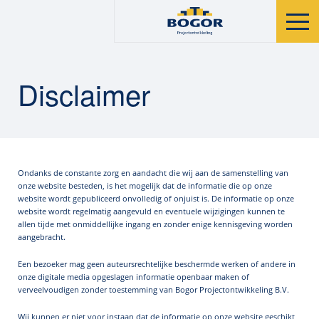
Disclaimer
Ondanks de constante zorg en aandacht die wij aan de samenstelling van
onze website besteden, is het mogelijk dat de informatie die op onze
website wordt gepubliceerd onvolledig of onjuist is. De informatie op onze
website wordt regelmatig aangevuld en eventuele wijzigingen kunnen te
allen tijde met onmiddellijke ingang en zonder enige kennisgeving worden
aangebracht.
Een bezoeker mag geen auteursrechtelijke beschermde werken of andere in
onze digitale media opgeslagen informatie openbaar maken of
verveelvoudigen zonder toestemming van Bogor Projectontwikkeling B.V.
Wij kunnen er niet voor instaan dat de informatie op onze website geschikt