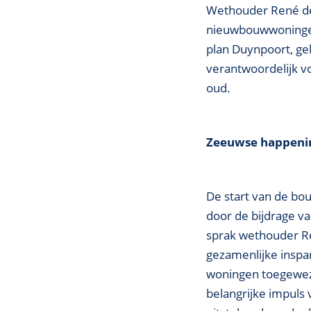
Wethouder René de 
nieuwbouwwoningen 
plan Duynpoort, gel
verantwoordelijk vo
oud.
Zeeuwse happenin
De start van de b
door de bijdrage v
sprak wethouder Ren
gezamenlijke inspa
woningen toegeweze
belangrijke impuls