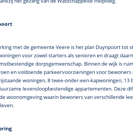
ankzij het gezang van de Wasschappelse Heiploeg.
poort
king met de gemeente Veere is het plan Duynpoort tot 
 woningen voor zowel starters als senioren en draagt daar
mstbestendige dorpsgemeenschap. Binnen de wijk is ruim
groen en voldoende parkeervoorzieningen voor bewoners 
 vrijstaande woningen, 8 twee-onder-een-kapwoningen, 13 
duurzame levensloopbestendige appartementen. Deze diff
de woonomgeving waarin bewoners van verschillende leef
leven.
ering