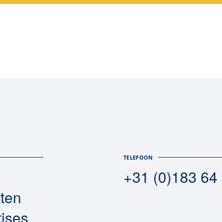
TELEFOON
+31 (0)183 64
cten
tises